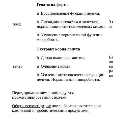
Гепатосол-форте
ü Восстановление функции печени.
ü Ликвидация гепатоза и холестаза,
3 
обед
нормализация синтеза желчных кислот.
за
ü Улучшение гормональной функции
микробиоты.
Экстракт корня лопуха
Вн
ü Детоксикация организма.
ло
вечер
ü Очищение крови.
ед
ра
ü Усиление антитоксичеcкой функции
во
печени. Нормализация микробиоты.
Перед применением рекомендуется
проконсультироваться с врачом.
Общие рекомендации:
диета, богатая растительной
клетчаткой и пробиотическими продуктами,