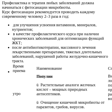
Профилактика и терапия любых заболеваний должна
начинаться с фитосанации микробиоты.
Курс фитосанации рекомендуется проводить каждому
современному человеку 2–3 раза в год:
для улучшения усвоения витаминов, минералов,
нутриентов;
в качестве профилактического курса при наличии
хронических заболеваний для оптимизации функций
ЖКТ;
после антибиотикотерапии, массивного лечения
лекарственными препаратами, тяжелых длительных
заболеваний, нарушений работы желудочно-кишечного
тракта.
Время
Наименование
С
приема
Вн
Популин
ло
ü Растительные аналоги желчных
по
кислот – мощных природных
пр
утро
антисептиков.
ра
во
ü Очищение кишечной микробиоты от
паразитов, грибов, вирусов.