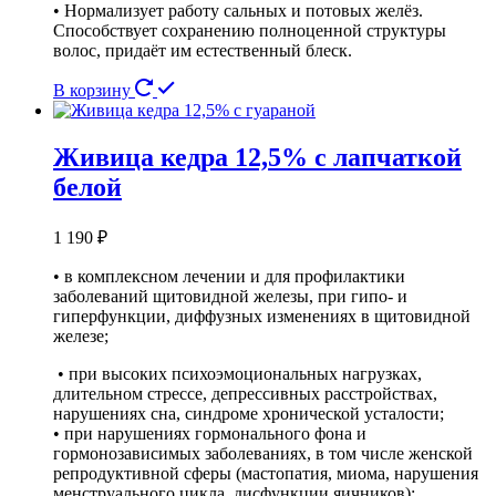
• Нормализует работу сальных и потовых желёз.
Способствует сохранению полноценной структуры
волос, придаёт им естественный блеск.
В корзину
Живица кедра 12,5% с лапчаткой
белой
1 190
₽
• в комплексном лечении и для профилактики
заболеваний щитовидной железы, при гипо- и
гиперфункции, диффузных изменениях в щитовидной
железе;
• при высоких психоэмоциональных нагрузках,
длительном стрессе, депрессивных расстройствах,
нарушениях сна, синдроме хронической усталости;
• при нарушениях гормонального фона и
гормонозависимых заболеваниях, в том числе женской
репродуктивной сферы (мастопатия, миома, нарушения
менструального цикла, дисфункции яичников);