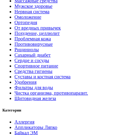
Массажные средства
Мужское здоровье
Нервная система
Омоложение
Ортопедия
От вредных привычек
Похудение, целлюлит
Проблемная кожа
Противовирусные
Рициниолы
Сахарный диабет
Сердце и сосуды
Спортивное питание
Средства гигиены
Суставы и костная система
Удобрения
Фильтры для воды
Чистка организма, противопаразит.
Щитовидная железа
Категории
Аллергия
Аппликаторы Ляпко
Байкал ЭМ