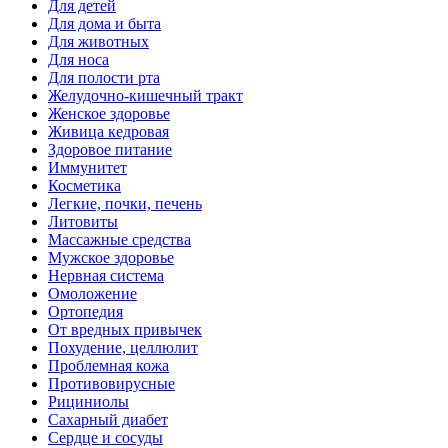
Для детей
Для дома и быта
Для животных
Для носа
Для полости рта
Желудочно-кишечный тракт
Женское здоровье
Живица кедровая
Здоровое питание
Иммунитет
Косметика
Легкие, почки, печень
Литовиты
Массажные средства
Мужское здоровье
Нервная система
Омоложение
Ортопедия
От вредных привычек
Похудение, целлюлит
Проблемная кожа
Противовирусные
Рициниолы
Сахарный диабет
Сердце и сосуды